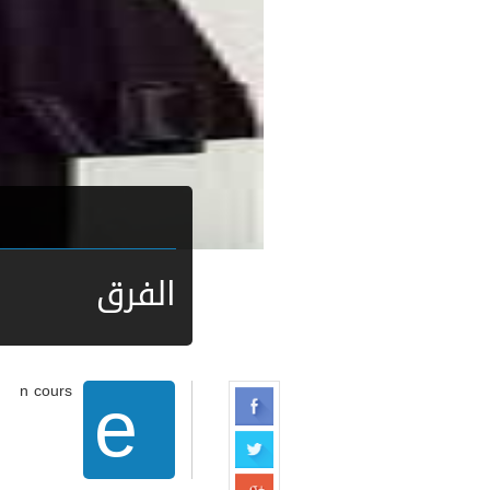
الفرق
e
n cours