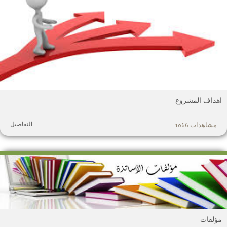
هداف المشروع
.
التفاصيل
مشاهدات 1066
ؤلفات