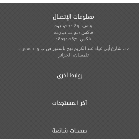
معلومات الإتصـال
هاتف : 043.41.11.89
فاكس : 043.41.11.91
تلكس :1871-18034
22، شارع أبي عياد عبد الكريم نهج باستور ص.ب 119 13000،
تلمسان، الجزائر
روابط أخرى
آخر المستجدات
صفحات شائعة