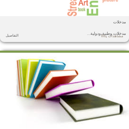
دخلات
دخلات وطنية،ودولية...
التفاصيل
مشاهدات 884